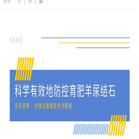
文字：
大
|
中
|
小