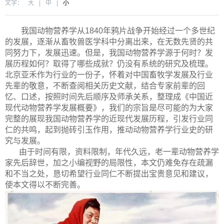
文字：
大
|
中
|
小
我国动物营养学从1840年鸦片战争开始经过一个多世纪
的发展，逐渐从畜牧兽医学科中分离出来，在无数先贤的共
同努力下，发展迅速。但是，我国动物营养学源于何时？发
展历程如何？取得了哪些成就？仍没有系统的研究及梳理。
北京亚禾作为行业的一份子，怀着对中国畜牧学发展及行业
先辈的敬意，不断查阅相关历史文献，结合专家前辈的回
忆、口述，按照时间先后顺序及师承关系，整理成《中国近
现代动物营养学发展概要》，我们的宗旨是尽可能的为大家
完整的展现我国动物营养学的近现代发展历程，引发行业同
仁的共鸣，起到抛砖引玉作用，推动动物营养学行业史的研
究与发展。
由于时间有限，资料限制，年代久远，老一辈动物营养学
家先后辞世，加之小编视野的局限性，本文仍难免存在疏漏
和不当之处，恳切希望行业同仁不断提出宝贵意见和建议，
使本文得以不断完善。