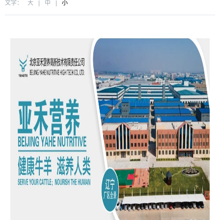
文字：
大
|
中
|
小