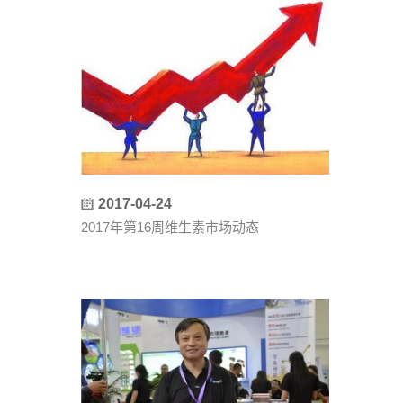
2017-04-24
2017年第16周维生素市场动态