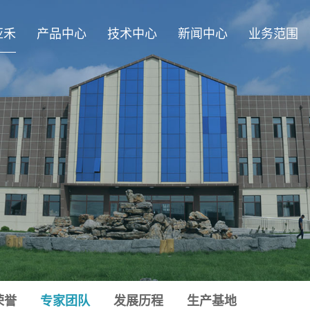
亚禾
产品中心
技术中心
新闻中心
业务范围
荣誉
专家团队
发展历程
生产基地