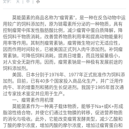
文字：
大
|
中
|
小
莫能菌素的商品名称为“瘤胃素”，是一种在反刍动物中运
用较广的饲料添加剂，原为链霉素所分泌的一种物质，具有
控制瘤胃中挥发性脂肪酸比例，减少瘤胃中蛋白质降解，降
低饲料干物质消耗，改善营养物质利用率和提高动物能量利
用率等作用。其制剂瘤胃素钠，瘤胃微生物对它无适应性，
因而作用时间较长，已被美国正式列入肉牛添加剂。补饲瘤
胃素钠，可降低饲料消耗，提高日增重，而且残留量极小，
对人安全无副作用。因而，瘤胃素钠是一种极有发展前途的
饲料添加剂。
美国、日本分别于1976年、1977年正式批准作为饲料添
加剂。目前，已有40多个国家投入商品化生产，并广泛用作
肉牛、羊的增重剂和猪的生长促进剂。我国于1985年首次通
过专家技术鉴定并应用于生产。
一、瘤胃素作用机理
莫能菌素作为一种离子载体物质，能够于Na+或K+形成
脂溶性络合物，并使它们通过生物膜的转移，促进营养物质
的消化与吸收。此外，它能改变瘤胃发酵类型，减少乙酸和
丁酸的摩尔浓度，增加丙酸的摩尔浓度，增加过瘤胃蛋白和