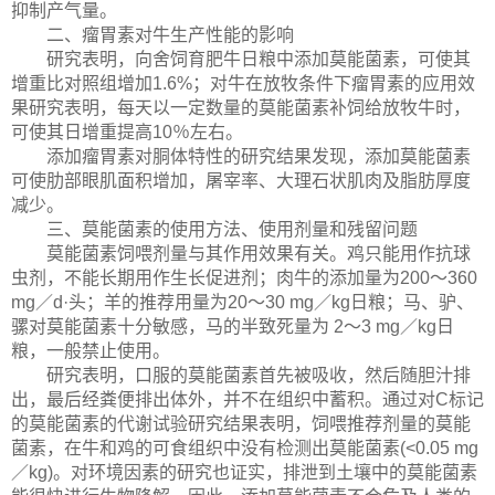
抑制产气量。
二、瘤胃素对牛生产性能的影响
研究表明，向舍饲育肥牛日粮中添加莫能菌素，可使其
增重比对照组增加1.6%；对牛在放牧条件下瘤胃素的应用效
果研究表明，每天以一定数量的莫能菌素补饲给放牧牛时，
可使其日增重提高10％左右。
添加瘤胃素对胴体特性的研究结果发现，添加莫能菌素
可使肋部眼肌面积增加，屠宰率、大理石状肌肉及脂肪厚度
减少。
三、莫能菌素的使用方法、使用剂量和残留问题
莫能菌素饲喂剂量与其作用效果有关。鸡只能用作抗球
虫剂，不能长期用作生长促进剂；肉牛的添加量为200～360
mg／d·头；羊的推荐用量为20～30 mg／kg日粮；马、驴、
骡对莫能菌素十分敏感，马的半致死量为 2～3 mg／kg日
粮，一般禁止使用。
研究表明，口服的莫能菌素首先被吸收，然后随胆汁排
出，最后经粪便排出体外，并不在组织中蓄积。通过对C标记
的莫能菌素的代谢试验研究结果表明，饲喂推荐剂量的莫能
菌素，在牛和鸡的可食组织中没有检测出莫能菌素(<0.05 mg
／kg)。对环境因素的研究也证实，排泄到土壤中的莫能菌素