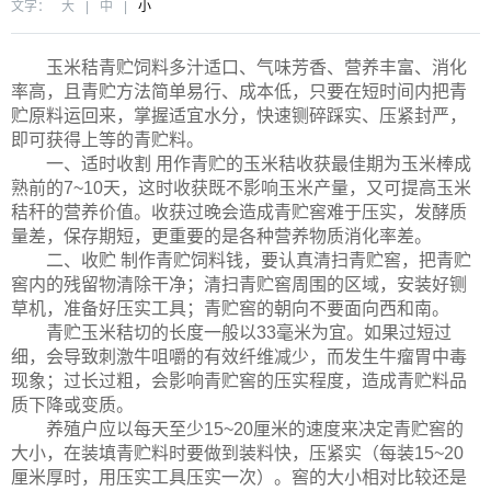
文字：
大
|
中
|
小
玉米秸青贮饲料多汁适口、气味芳香、营养丰富、消化
率高，且青贮方法简单易行、成本低，只要在短时间内把青
贮原料运回来，掌握适宜水分，快速铡碎踩实、压紧封严，
即可获得上等的青贮料。
一、适时收割 用作青贮的玉米秸收获最佳期为玉米棒成
熟前的7~10天，这时收获既不影响玉米产量，又可提高玉米
秸秆的营养价值。收获过晚会造成青贮窖难于压实，发酵质
量差，保存期短，更重要的是各种营养物质消化率差。
二、收贮 制作青贮饲料钱，要认真清扫青贮窖，把青贮
窖内的残留物清除干净；清扫青贮窖周围的区域，安装好铡
草机，准备好压实工具；青贮窖的朝向不要面向西和南。
青贮玉米秸切的长度一般以33毫米为宜。如果过短过
细，会导致刺激牛咀嚼的有效纤维减少，而发生牛瘤胃中毒
现象；过长过粗，会影响青贮窖的压实程度，造成青贮料品
质下降或变质。
养殖户应以每天至少15~20厘米的速度来决定青贮窖的
大小，在装填青贮料时要做到装料快，压紧实（每装15~20
厘米厚时，用压实工具压实一次）。窖的大小相对比较还是